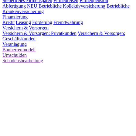
Steuerfreies Firmensparen
Firmenreisen
Firmenpension
Abfertigung NEU
Betriebliche Kollektivversicherung
Betriebliche
Krankenversicherung
Finanzierung
Kredit
Leasing
Förderung
Fremdwährung
Versichern & Vorsorgen
Versichern & Vorsorgen: Privatkunden
Versichern & Vorsorgen:
Geschäftskunden
Veranlagung
Bauherrenmodell
Umschulden
Schadensbearbeitung